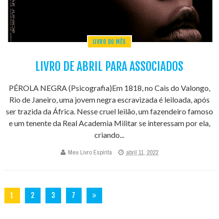
LIVRO DO MÊS
LIVRO DE ABRIL PARA ASSOCIADOS
PÉROLA NEGRA (Psicografia)Em 1818, no Cais do Valongo,
Rio de Janeiro, uma jovem negra escravizada é leiloada, após
ser trazida da África. Nesse cruel leilão, um fazendeiro famoso
e um tenente da Real Academia Militar se interessam por ela,
criando...
Meu Livro Espírita
abril 11, 2022
1
2
3
7
3