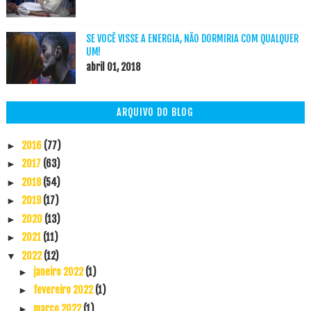
SE VOCÊ VISSE A ENERGIA, NÃO DORMIRIA COM QUALQUER
UM!
abril 01, 2018
ARQUIVO DO BLOG
2016
(77)
►
2017
(63)
►
2018
(54)
►
2019
(17)
►
2020
(13)
►
2021
(11)
►
2022
(12)
▼
janeiro 2022
(1)
►
fevereiro 2022
(1)
►
março 2022
(1)
►