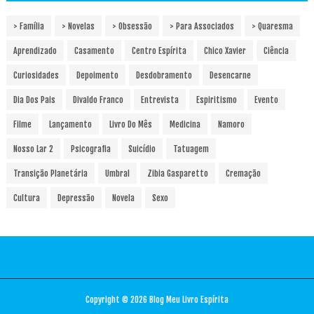
> Família
> Novelas
> Obsessão
> Para Associados
> Quaresma
Aprendizado
Casamento
Centro Espírita
Chico Xavier
Ciência
Curiosidades
Depoimento
Desdobramento
Desencarne
Dia Dos Pais
Divaldo Franco
Entrevista
Espiritismo
Evento
Filme
Lançamento
Livro Do Mês
Medicina
Namoro
Nosso Lar 2
Psicografia
Suicídio
Tatuagem
Transição Planetária
Umbral
Zibia Gasparetto
Cremação
Cultura
Depressão
Novela
Sexo
Copyright ©
2026
Blog Meu Livro Espírita