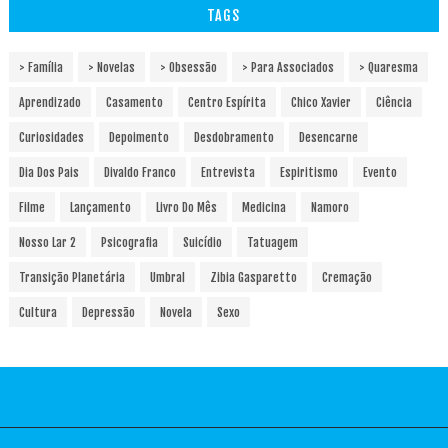
TAGS
> Família
> Novelas
> Obsessão
> Para Associados
> Quaresma
Aprendizado
Casamento
Centro Espírita
Chico Xavier
Ciência
Curiosidades
Depoimento
Desdobramento
Desencarne
Dia Dos Pais
Divaldo Franco
Entrevista
Espiritismo
Evento
Filme
Lançamento
Livro Do Mês
Medicina
Namoro
Nosso Lar 2
Psicografia
Suicídio
Tatuagem
Transição Planetária
Umbral
Zibia Gasparetto
Cremação
Cultura
Depressão
Novela
Sexo