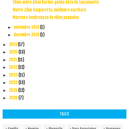
Filme sobre Allan Kardec ganha data de lançamento
Morre Zibia Gasparetto, médium e escritora
Marcas e lembranças de vidas passadas
novembro 2018
(1)
►
dezembro 2018
(1)
►
2019
(17)
►
2020
(13)
►
2021
(11)
►
2022
(12)
►
2023
(11)
►
2024
(13)
►
2025
(12)
►
2026
(7)
►
TAGS
> Família
> Novelas
> Obsessão
> Para Associados
> Quaresma