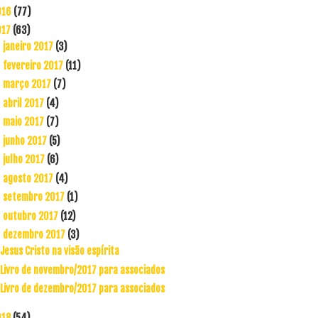
016
(77)
017
(63)
janeiro 2017
(3)
►
fevereiro 2017
(11)
►
março 2017
(7)
►
abril 2017
(4)
►
maio 2017
(7)
►
junho 2017
(5)
►
julho 2017
(6)
►
agosto 2017
(4)
►
setembro 2017
(1)
►
outubro 2017
(12)
►
dezembro 2017
(3)
▼
Jesus Cristo na visão espírita
Livro de novembro/2017 para associados
Livro de dezembro/2017 para associados
018
(54)