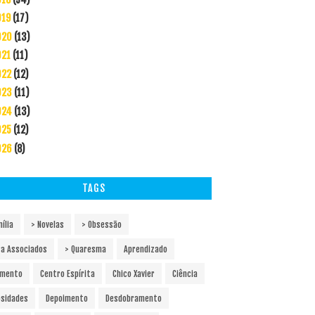
019
(17)
020
(13)
021
(11)
022
(12)
023
(11)
024
(13)
025
(12)
026
(8)
TAGS
ília
> Novelas
> Obsessão
ra Associados
> Quaresma
Aprendizado
amento
Centro Espírita
Chico Xavier
Ciência
osidades
Depoimento
Desdobramento