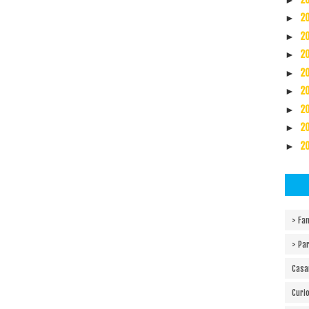
2
►
2
►
2
►
2
►
2
►
2
►
2
►
2
►
> Fam
> Pa
Cas
Curi