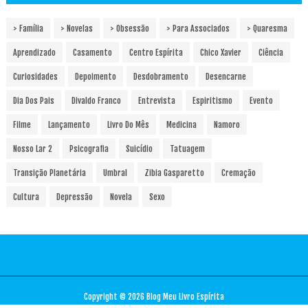
> Família
> Novelas
> Obsessão
> Para Associados
> Quaresma
Aprendizado
Casamento
Centro Espírita
Chico Xavier
Ciência
Curiosidades
Depoimento
Desdobramento
Desencarne
Dia Dos Pais
Divaldo Franco
Entrevista
Espiritismo
Evento
Filme
Lançamento
Livro Do Mês
Medicina
Namoro
Nosso Lar 2
Psicografia
Suicídio
Tatuagem
Transição Planetária
Umbral
Zibia Gasparetto
Cremação
Cultura
Depressão
Novela
Sexo
Copyright ©
2026
Blog Meu Livro Espírita