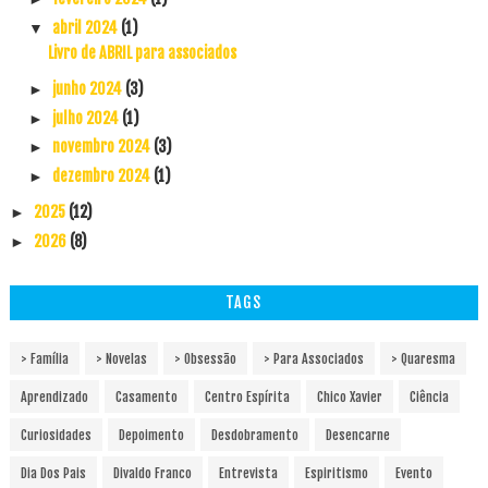
abril 2024
(1)
▼
Livro de ABRIL para associados
junho 2024
(3)
►
julho 2024
(1)
►
novembro 2024
(3)
►
dezembro 2024
(1)
►
2025
(12)
►
2026
(8)
►
TAGS
> Família
> Novelas
> Obsessão
> Para Associados
> Quaresma
Aprendizado
Casamento
Centro Espírita
Chico Xavier
Ciência
Curiosidades
Depoimento
Desdobramento
Desencarne
Dia Dos Pais
Divaldo Franco
Entrevista
Espiritismo
Evento