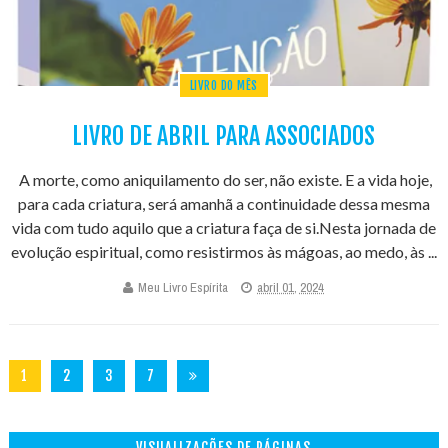
LIVRO DO MÊS
LIVRO DE ABRIL PARA ASSOCIADOS
A morte, como aniquilamento do ser, não existe. E a vida hoje,
para cada criatura, será amanhã a continuidade dessa mesma
vida com tudo aquilo que a criatura faça de si.Nesta jornada de
evolução espiritual, como resistirmos às mágoas, ao medo, às ...
Meu Livro Espírita
abril 01, 2024
1
2
3
7
3
VISUALIZAÇÕES DE PÁGINAS