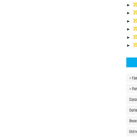
2
►
2
►
2
►
2
►
2
►
2
►
> Fam
> Pa
Cas
Curi
Dese
Entr