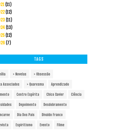
021
(11)
022
(12)
023
(11)
024
(13)
025
(12)
026
(7)
TAGS
ília
> Novelas
> Obsessão
ra Associados
> Quaresma
Aprendizado
amento
Centro Espírita
Chico Xavier
Ciência
osidades
Depoimento
Desdobramento
ncarne
Dia Dos Pais
Divaldo Franco
evista
Espiritismo
Evento
Filme