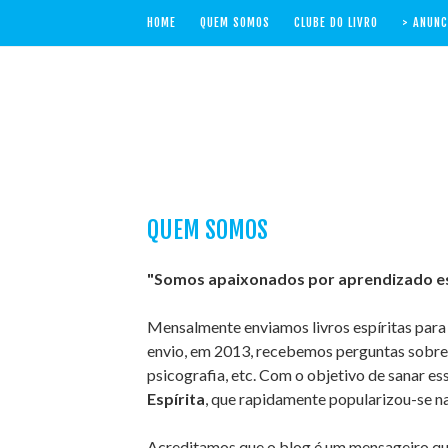
HOME
QUEM SOMOS
CLUBE DO LIVRO
> ANUNC
QUEM SOMOS
"Somos apaixonados por aprendizado es
Mensalmente enviamos livros espíritas para 
envio, em 2013, recebemos perguntas sobre 
psicografia, etc. Com o objetivo de sanar es
Espírita
, que rapidamente popularizou-se na
Acreditamos que o blog é um mensageiro que