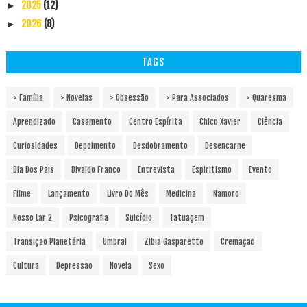
2025
(12)
►
2026
(8)
►
TAGS
> Família
> Novelas
> Obsessão
> Para Associados
> Quaresma
Aprendizado
Casamento
Centro Espírita
Chico Xavier
Ciência
Curiosidades
Depoimento
Desdobramento
Desencarne
Dia Dos Pais
Divaldo Franco
Entrevista
Espiritismo
Evento
Filme
Lançamento
Livro Do Mês
Medicina
Namoro
Nosso Lar 2
Psicografia
Suicídio
Tatuagem
Transição Planetária
Umbral
Zibia Gasparetto
Cremação
Cultura
Depressão
Novela
Sexo