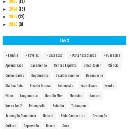
2023
(11)
►
2024
(13)
►
2025
(12)
►
2026
(8)
►
TAGS
> Família
> Novelas
> Obsessão
> Para Associados
> Quaresma
Aprendizado
Casamento
Centro Espírita
Chico Xavier
Ciência
Curiosidades
Depoimento
Desdobramento
Desencarne
Dia Dos Pais
Divaldo Franco
Entrevista
Espiritismo
Evento
Filme
Lançamento
Livro Do Mês
Medicina
Namoro
Nosso Lar 2
Psicografia
Suicídio
Tatuagem
Transição Planetária
Umbral
Zibia Gasparetto
Cremação
Cultura
Depressão
Novela
Sexo