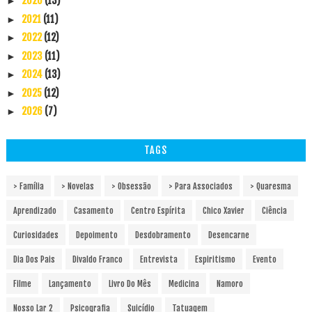
2020
(13)
►
2021
(11)
►
2022
(12)
►
2023
(11)
►
2024
(13)
►
2025
(12)
►
2026
(7)
►
TAGS
> Família
> Novelas
> Obsessão
> Para Associados
> Quaresma
Aprendizado
Casamento
Centro Espírita
Chico Xavier
Ciência
Curiosidades
Depoimento
Desdobramento
Desencarne
Dia Dos Pais
Divaldo Franco
Entrevista
Espiritismo
Evento
Filme
Lançamento
Livro Do Mês
Medicina
Namoro
Nosso Lar 2
Psicografia
Suicídio
Tatuagem