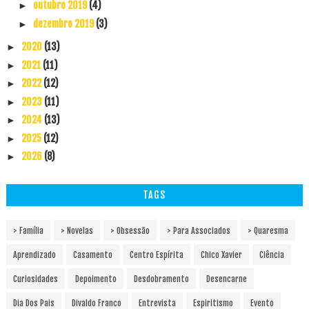
outubro 2019
(4)
►
dezembro 2019
(3)
►
2020
(13)
►
2021
(11)
►
2022
(12)
►
2023
(11)
►
2024
(13)
►
2025
(12)
►
2026
(8)
►
TAGS
> Família
> Novelas
> Obsessão
> Para Associados
> Quaresma
Aprendizado
Casamento
Centro Espírita
Chico Xavier
Ciência
Curiosidades
Depoimento
Desdobramento
Desencarne
Dia Dos Pais
Divaldo Franco
Entrevista
Espiritismo
Evento