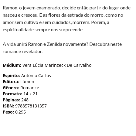
Ramon, o jovem enamorado, decide então partir do lugar onde
nasceu e cresceu. E as flores da estrada do morro, como no
amor sem cultivo e sem cuidados, morrem. Porém, a
espiritualidade sempre nos surpreende.
A vida unirá Ramon e Zenilda novamente? Descubra neste
romance revelador.
Médium:
Vera Lúcia Marinzeck De Carvalho
Espírito:
Antônio Carlos
Editora:
Lúmen
Gênero:
Romance
Formato:
14 x 21
Páginas:
248
ISBN:
9788578131357
Peso:
0,295