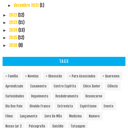
dezembro 2021
(1)
►
2022
(12)
►
2023
(11)
►
2024
(13)
►
2025
(12)
►
2026
(8)
►
TAGS
> Família
> Novelas
> Obsessão
> Para Associados
> Quaresma
Aprendizado
Casamento
Centro Espírita
Chico Xavier
Ciência
Curiosidades
Depoimento
Desdobramento
Desencarne
Dia Dos Pais
Divaldo Franco
Entrevista
Espiritismo
Evento
Filme
Lançamento
Livro Do Mês
Medicina
Namoro
Nosso Lar 2
Psicografia
Suicídio
Tatuagem