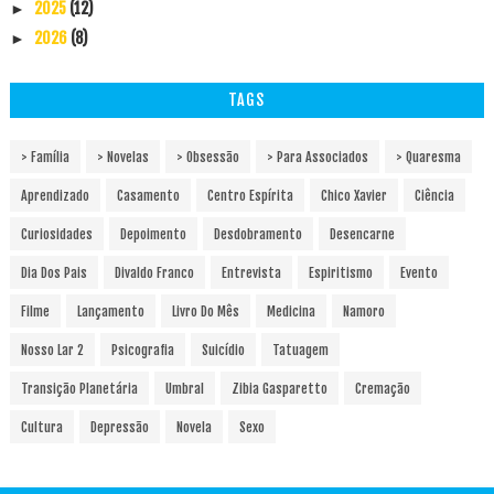
2025
(12)
►
2026
(8)
►
TAGS
> Família
> Novelas
> Obsessão
> Para Associados
> Quaresma
Aprendizado
Casamento
Centro Espírita
Chico Xavier
Ciência
Curiosidades
Depoimento
Desdobramento
Desencarne
Dia Dos Pais
Divaldo Franco
Entrevista
Espiritismo
Evento
Filme
Lançamento
Livro Do Mês
Medicina
Namoro
Nosso Lar 2
Psicografia
Suicídio
Tatuagem
Transição Planetária
Umbral
Zibia Gasparetto
Cremação
Cultura
Depressão
Novela
Sexo