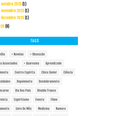
outubro 2025
(1)
►
novembro 2025
(1)
►
dezembro 2025
(1)
►
026
(8)
TAGS
ília
> Novelas
> Obsessão
ra Associados
> Quaresma
Aprendizado
amento
Centro Espírita
Chico Xavier
Ciência
osidades
Depoimento
Desdobramento
ncarne
Dia Dos Pais
Divaldo Franco
evista
Espiritismo
Evento
Filme
amento
Livro Do Mês
Medicina
Namoro