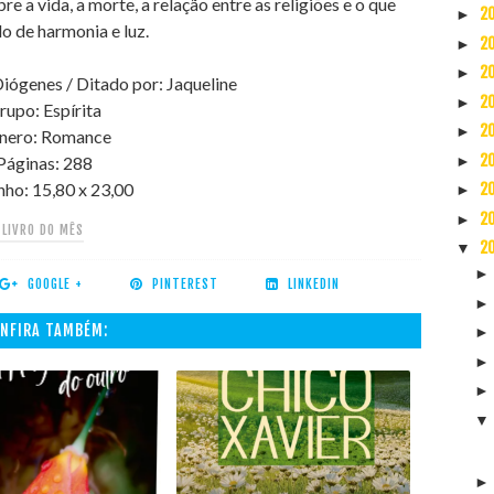
re a vida, a morte, a relação entre as religiões e o que
2
►
o de harmonia e luz.
2
►
2
►
ógenes / Ditado por: Jaqueline
2
►
rupo: Espírita
2
►
nero: Romance
2
►
Páginas: 288
ho: 15,80 x 23,00
2
►
2
►
#LIVRO DO MÊS
2
▼
GOOGLE +
PINTEREST
LINKEDIN
NFIRA TAMBÉM: