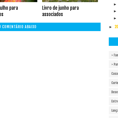
julho para
Livro de junho para
os
associados
2
EU COMENTÁRIO ABAIXO
►
> Fam
> Pa
Cas
Curi
Dese
Entr
Lanç