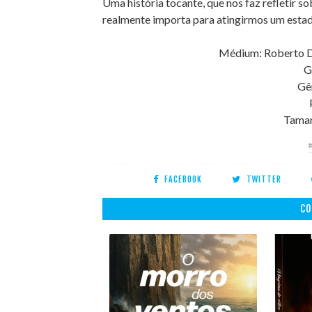
Uma história tocante, que nos faz refletir sob
realmente importa para atingirmos um estad
Médium: Roberto Di
G
Gê
Taman
FACEBOOK
TWITTER
CO