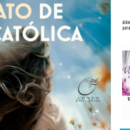
Além
para