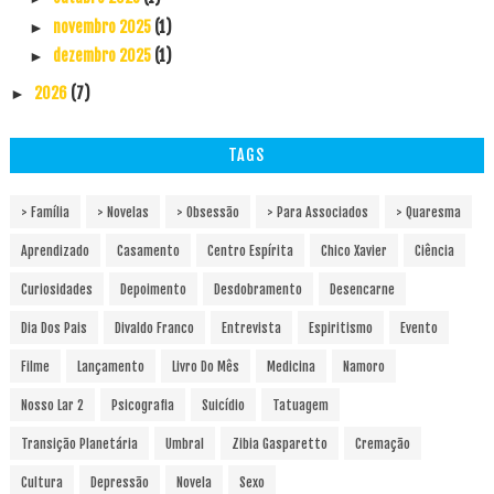
novembro 2025
(1)
►
dezembro 2025
(1)
►
2026
(7)
►
TAGS
> Família
> Novelas
> Obsessão
> Para Associados
> Quaresma
Aprendizado
Casamento
Centro Espírita
Chico Xavier
Ciência
Curiosidades
Depoimento
Desdobramento
Desencarne
Dia Dos Pais
Divaldo Franco
Entrevista
Espiritismo
Evento
Filme
Lançamento
Livro Do Mês
Medicina
Namoro
Nosso Lar 2
Psicografia
Suicídio
Tatuagem
Transição Planetária
Umbral
Zibia Gasparetto
Cremação
Cultura
Depressão
Novela
Sexo