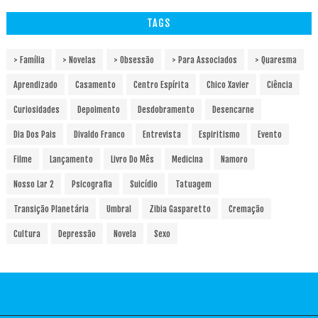
TAGS
> Família
> Novelas
> Obsessão
> Para Associados
> Quaresma
Aprendizado
Casamento
Centro Espírita
Chico Xavier
Ciência
Curiosidades
Depoimento
Desdobramento
Desencarne
Dia Dos Pais
Divaldo Franco
Entrevista
Espiritismo
Evento
Filme
Lançamento
Livro Do Mês
Medicina
Namoro
Nosso Lar 2
Psicografia
Suicídio
Tatuagem
Transição Planetária
Umbral
Zibia Gasparetto
Cremação
Cultura
Depressão
Novela
Sexo