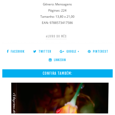
Gênero: Mensagens
Páginas: 224
Tamanho: 13,80 x 21,00
EAN: 9788573417586
#LIVRO DO MÊS
FACEBOOK
TWITTER
GOOGLE +
PINTEREST
LINKEDIN
CONFIRA TAMBÉM: