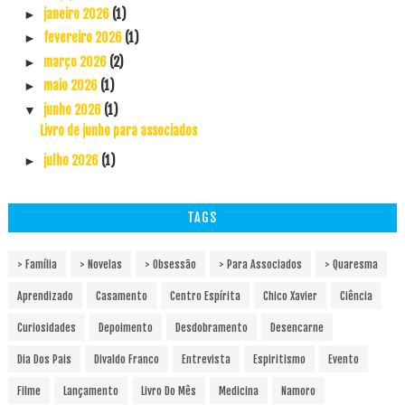
janeiro 2026
(1)
►
fevereiro 2026
(1)
►
março 2026
(2)
►
maio 2026
(1)
►
junho 2026
(1)
▼
Livro de junho para associados
julho 2026
(1)
►
TAGS
> Família
> Novelas
> Obsessão
> Para Associados
> Quaresma
Aprendizado
Casamento
Centro Espírita
Chico Xavier
Ciência
Curiosidades
Depoimento
Desdobramento
Desencarne
Dia Dos Pais
Divaldo Franco
Entrevista
Espiritismo
Evento
Filme
Lançamento
Livro Do Mês
Medicina
Namoro