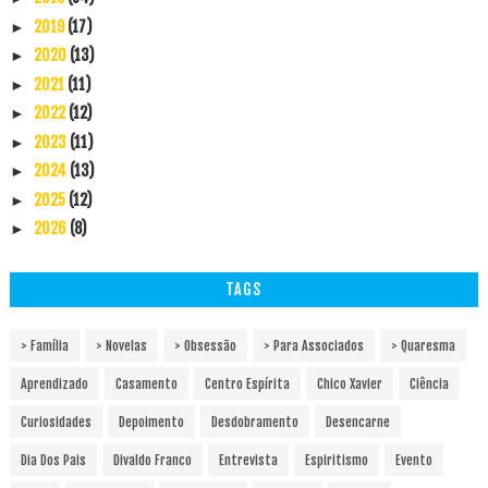
2019
(17)
►
2020
(13)
►
2021
(11)
►
2022
(12)
►
2023
(11)
►
2024
(13)
►
2025
(12)
►
2026
(8)
►
TAGS
> Família
> Novelas
> Obsessão
> Para Associados
> Quaresma
Aprendizado
Casamento
Centro Espírita
Chico Xavier
Ciência
Curiosidades
Depoimento
Desdobramento
Desencarne
Dia Dos Pais
Divaldo Franco
Entrevista
Espiritismo
Evento