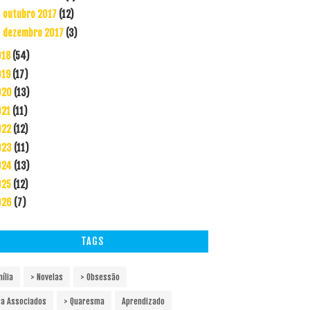
outubro 2017
(12)
►
dezembro 2017
(3)
►
018
(54)
019
(17)
020
(13)
021
(11)
022
(12)
023
(11)
024
(13)
025
(12)
026
(7)
TAGS
ília
> Novelas
> Obsessão
ra Associados
> Quaresma
Aprendizado