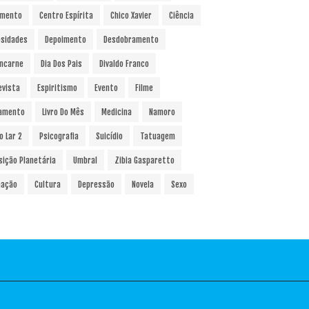
amento
Centro Espírita
Chico Xavier
Ciência
osidades
Depoimento
Desdobramento
ncarne
Dia Dos Pais
Divaldo Franco
evista
Espiritismo
Evento
Filme
amento
Livro Do Mês
Medicina
Namoro
o Lar 2
Psicografia
Suicídio
Tatuagem
sição Planetária
Umbral
Zibia Gasparetto
ação
Cultura
Depressão
Novela
Sexo