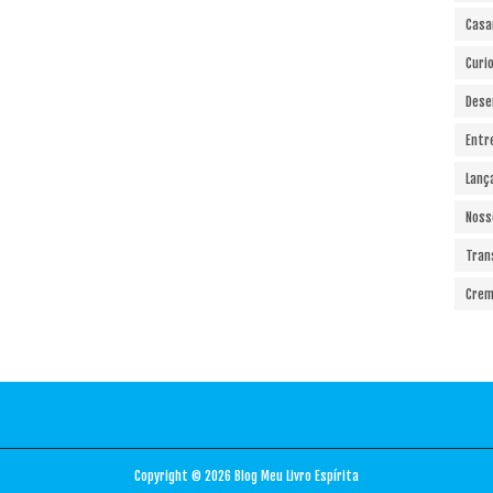
Cas
Curi
Dese
Entr
Lanç
Noss
Tran
Crem
Copyright ©
2026
Blog Meu Livro Espírita