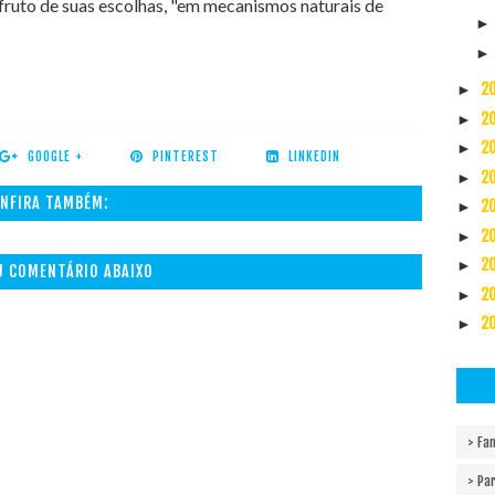
fruto de suas escolhas, "em mecanismos naturais de
2
►
2
►
2
►
GOOGLE +
PINTEREST
LINKEDIN
2
►
NFIRA TAMBÉM:
2
►
2
►
2
►
EU COMENTÁRIO ABAIXO
2
►
2
►
> Fam
> Pa