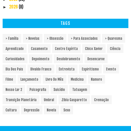
2026
(8)
►
TAGS
> Família
> Novelas
> Obsessão
> Para Associados
> Quaresma
Aprendizado
Casamento
Centro Espírita
Chico Xavier
Ciência
Curiosidades
Depoimento
Desdobramento
Desencarne
Dia Dos Pais
Divaldo Franco
Entrevista
Espiritismo
Evento
Filme
Lançamento
Livro Do Mês
Medicina
Namoro
Nosso Lar 2
Psicografia
Suicídio
Tatuagem
Transição Planetária
Umbral
Zibia Gasparetto
Cremação
Cultura
Depressão
Novela
Sexo