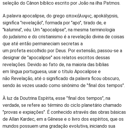
seleção do Cânon bíblico escrito por João na ilha Patmos.
A palavra apocalipse, do grego αποκάλυψις, apokálypsis,
significa "revelação", formada por "apo", tirado de, e
"kalumna", véu. Um "apocalipse", na mesma terminologia
do judaísmo e do cristianismo é a revelação divina de coisas
que até então permaneciam secretas a
um profeta escolhido por Deus. Por extensão, passou-se a
designar de "apocalipse" aos relatos escritos dessas
revelações. Devido ao fato de, na maioria das bíblias
em língua portuguesa, usar o título Apocalipse e
não Revelação, até o significado da palavra ficou obscuro,
sendo às vezes usado como sinônimo de "final dos tempos".
À luz da Doutrina Espírita, esse "final dos tempos", na
verdade, se refere ao término do ciclo planetário chamado
"provas e expiações". É conhecido através das obras básicas
de Allan Kardec, em a Gênese e o livro dos espíritos, que os
mundos possuem uma gradação evolutiva, iniciando sua