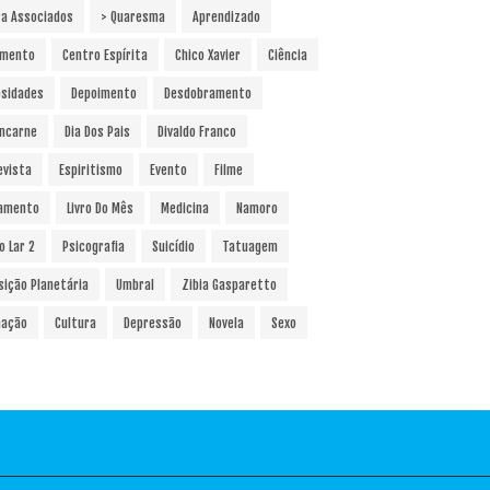
ra Associados
> Quaresma
Aprendizado
amento
Centro Espírita
Chico Xavier
Ciência
osidades
Depoimento
Desdobramento
ncarne
Dia Dos Pais
Divaldo Franco
evista
Espiritismo
Evento
Filme
amento
Livro Do Mês
Medicina
Namoro
o Lar 2
Psicografia
Suicídio
Tatuagem
sição Planetária
Umbral
Zibia Gasparetto
ação
Cultura
Depressão
Novela
Sexo