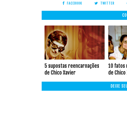
FACEBOOK
TWITTER
CO
5 supostas reencarnações
10 fatos
de Chico Xavier
de Chico
DEIXE S