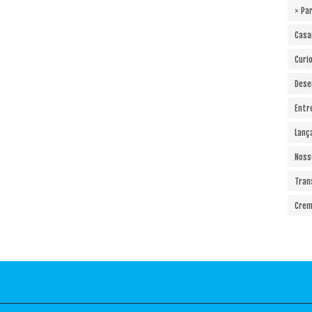
> Pa
Cas
Curi
Dese
Entr
Lanç
Noss
Tran
Crem