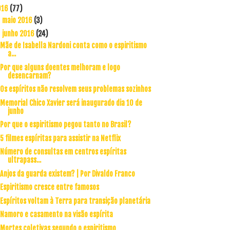
016
(77)
maio 2016
(3)
►
junho 2016
(24)
▼
Mãe de Isabella Nardoni conta como o espiritismo
a...
Por que alguns doentes melhoram e logo
desencarnam?
Os espíritos não resolvem seus problemas sozinhos
Memorial Chico Xavier será inaugurado dia 10 de
junho
Por que o espiritismo pegou tanto no Brasil?
5 filmes espíritas para assistir na Netflix
Número de consultas em centros espíritas
ultrapass...
Anjos da guarda existem? | Por Divaldo Franco
Espiritismo cresce entre famosos
Espíritos voltam à Terra para transição planetária
Namoro e casamento na visão espírita
Mortes coletivas segundo o espiritismo