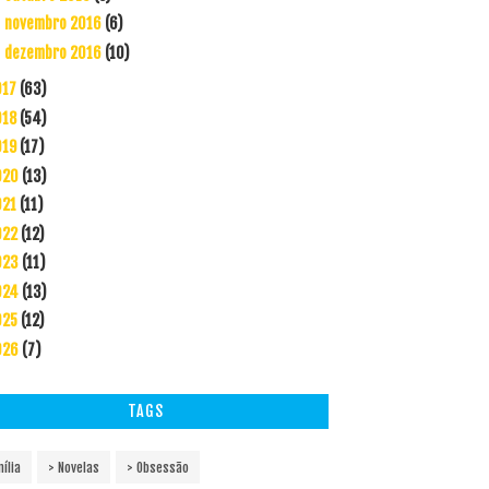
novembro 2016
(6)
►
dezembro 2016
(10)
►
017
(63)
018
(54)
019
(17)
020
(13)
021
(11)
022
(12)
023
(11)
024
(13)
025
(12)
026
(7)
TAGS
ília
> Novelas
> Obsessão