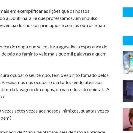
 mais em exemplificar as lições que os nossos
do à Doutrina, à Fé que professamos, um impulso
vivência dos nossos princípios é com os outros e não
 peça de roupa que se costura agasalha a esperança de
 de pão ao faminto vale mais que mil palavras a quem
cura ocupar o seu tempo, tem o espírito tomado pelos
 Precisamos nos ocupar o dia todo, sendo úteis aos
dim, da lavagem de roupas, da varredura do quintal... A
to.
 vezes setes vezes aos nossos inimigos, quantas vezes
m bem?
luminado de Maria de Nazaré, seja de fato a Entidade