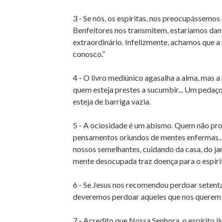
3 - Se nós, os espíritas, nos preocupássemos
Benfeitores nos transmitem, estaríamos dan
extraordinário. Infelizmente, achamos que a 
conosco.”
4 - O livro mediúnico agasalha a alma, mas a
quem esteja prestes a sucumbir... Um pedaço
esteja de barriga vazia.
5 - A ociosidade é um abismo. Quem não pro
pensamentos oriundos de mentes enfermas...
nossos semelhantes, cuidando da casa, do jar
mente desocupada traz doença para o espíri
6 - Se Jesus nos recomendou perdoar setenta
deveremos perdoar aqueles que nos quere
7 - Acredito que Nossa Senhora, o espírito i