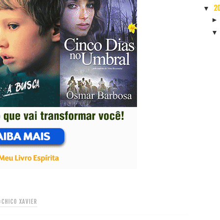
2
▼
#CHICO XAVIER