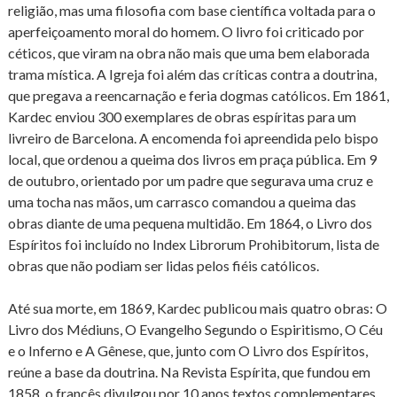
religião, mas uma filosofia com base científica voltada para o
aperfeiçoamento moral do homem. O livro foi criticado por
céticos, que viram na obra não mais que uma bem elaborada
trama mística. A Igreja foi além das críticas contra a doutrina,
que pregava a reencarnação e feria dogmas católicos. Em 1861,
Kardec enviou 300 exemplares de obras espíritas para um
livreiro de Barcelona. A encomenda foi apreendida pelo bispo
local, que ordenou a queima dos livros em praça pública. Em 9
de outubro, orientado por um padre que segurava uma cruz e
uma tocha nas mãos, um carrasco comandou a queima das
obras diante de uma pequena multidão. Em 1864, o Livro dos
Espíritos foi incluído no Index Librorum Prohibitorum, lista de
obras que não podiam ser lidas pelos fiéis católicos.
Até sua morte, em 1869, Kardec publicou mais quatro obras: O
Livro dos Médiuns, O Evangelho Segundo o Espiritismo, O Céu
e o Inferno e A Gênese, que, junto com O Livro dos Espíritos,
reúne a base da doutrina. Na Revista Espírita, que fundou em
1858, o francês divulgou por 10 anos textos complementares,