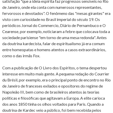
satisfação "que a ideia espírita faz progressos sensíveis no Rio
de Janeiro, onde ela conta com numerosos representantes,
fervorosos e devotados". O fenômeno das "mesas girantes" era
visto com curiosidade no Brasil imperial do século 19. Os
periódicos Jornal do Commercio, Diário de Pernambuco e O
Cearense, por exemplo, noticiaram a febre que colocava toda a
sociedade parisiense "em torno de uma mesa redonda". Antes
da doutrina kardecista, falar de espiritualismo já era comum
entre homeopatas e homens atentos a casos extraordinários,
como o das irmãs Fox.
Com a publicação de O Livro dos Espíritos, o tema despertou
interesse em muito mais gente. A pequena redação do Courrier
du Brésil, por exemplo, era o principal ponto de encontro no Rio
de Janeiro de franceses exilados e opositores do regime de
Napoleão III, bem como de brasileiros atentos às teorias
políticas e filosóficas que agitavam a Europa. A elite carioca
dos anos 1850 tinha os olhos voltados para Paris. Quando a
doutrina de Kardec veio a público, foi bem recebida pelos