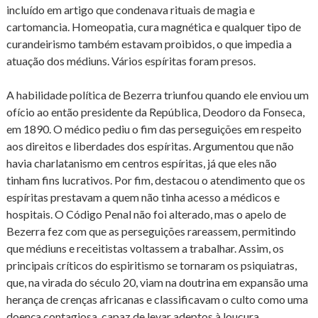
incluído em artigo que condenava rituais de magia e
cartomancia. Homeopatia, cura magnética e qualquer tipo de
curandeirismo também estavam proibidos, o que impedia a
atuação dos médiuns. Vários espíritas foram presos.
A habilidade política de Bezerra triunfou quando ele enviou um
ofício ao então presidente da República, Deodoro da Fonseca,
em 1890. O médico pediu o fim das perseguições em respeito
aos direitos e liberdades dos espíritas. Argumentou que não
havia charlatanismo em centros espíritas, já que eles não
tinham fins lucrativos. Por fim, destacou o atendimento que os
espíritas prestavam a quem não tinha acesso a médicos e
hospitais. O Código Penal não foi alterado, mas o apelo de
Bezerra fez com que as perseguições rareassem, permitindo
que médiuns e receitistas voltassem a trabalhar. Assim, os
principais críticos do espiritismo se tornaram os psiquiatras,
que, na virada do século 20, viam na doutrina em expansão uma
herança de crenças africanas e classificavam o culto como uma
doença contagiosa, capaz de levar adeptos à loucura.