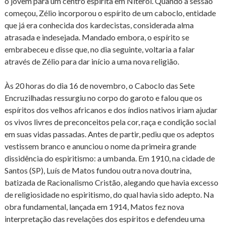
o jovem para um centro espírita em Niterói. Quando a sessão
começou, Zélio incorporou o espírito de um caboclo, entidade
que já era conhecida dos kardecistas, considerada alma
atrasada e indesejada. Mandado embora, o espírito se
embrabeceu e disse que, no dia seguinte, voltaria a falar
através de Zélio para dar início a uma nova religião.
Às 20 horas do dia 16 de novembro, o Caboclo das Sete
Encruzilhadas ressurgiu no corpo do garoto e falou que os
espíritos dos velhos africanos e dos índios nativos iriam ajudar
os vivos livres de preconceitos pela cor, raça e condição social
em suas vidas passadas. Antes de partir, pediu que os adeptos
vestissem branco e anunciou o nome da primeira grande
dissidência do espiritismo: a umbanda. Em 1910, na cidade de
Santos (SP), Luís de Matos fundou outra nova doutrina,
batizada de Racionalismo Cristão, alegando que havia excesso
de religiosidade no espiritismo, do qual havia sido adepto. Na
obra fundamental, lançada em 1914, Matos fez nova
interpretação das revelações dos espíritos e defendeu uma