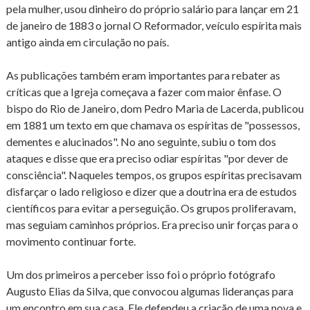
pela mulher, usou dinheiro do próprio salário para lançar em 21
de janeiro de 1883 o jornal O Reformador, veículo espírita mais
antigo ainda em circulação no país.
As publicações também eram importantes para rebater as
críticas que a Igreja começava a fazer com maior ênfase. O
bispo do Rio de Janeiro, dom Pedro Maria de Lacerda, publicou
em 1881 um texto em que chamava os espíritas de "possessos,
dementes e alucinados". No ano seguinte, subiu o tom dos
ataques e disse que era preciso odiar espíritas "por dever de
consciência". Naqueles tempos, os grupos espíritas precisavam
disfarçar o lado religioso e dizer que a doutrina era de estudos
científicos para evitar a perseguição. Os grupos proliferavam,
mas seguiam caminhos próprios. Era preciso unir forças para o
movimento continuar forte.
Um dos primeiros a perceber isso foi o próprio fotógrafo
Augusto Elias da Silva, que convocou algumas lideranças para
um encontro em sua casa. Ele defendeu a criação de uma nova e