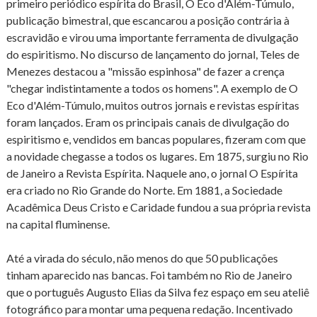
primeiro periódico espírita do Brasil, O Eco d'Além-Túmulo,
publicação bimestral, que escancarou a posição contrária à
escravidão e virou uma importante ferramenta de divulgação
do espiritismo. No discurso de lançamento do jornal, Teles de
Menezes destacou a "missão espinhosa" de fazer a crença
"chegar indistintamente a todos os homens". A exemplo de O
Eco d'Além-Túmulo, muitos outros jornais e revistas espíritas
foram lançados. Eram os principais canais de divulgação do
espiritismo e, vendidos em bancas populares, fizeram com que
a novidade chegasse a todos os lugares. Em 1875, surgiu no Rio
de Janeiro a Revista Espírita. Naquele ano, o jornal O Espírita
era criado no Rio Grande do Norte. Em 1881, a Sociedade
Acadêmica Deus Cristo e Caridade fundou a sua própria revista
na capital fluminense.
Até a virada do século, não menos do que 50 publicações
tinham aparecido nas bancas. Foi também no Rio de Janeiro
que o português Augusto Elias da Silva fez espaço em seu ateliê
fotográfico para montar uma pequena redação. Incentivado