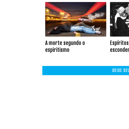
A morte segundo o
Espírito
espiritismo
esconder
DEIXE S