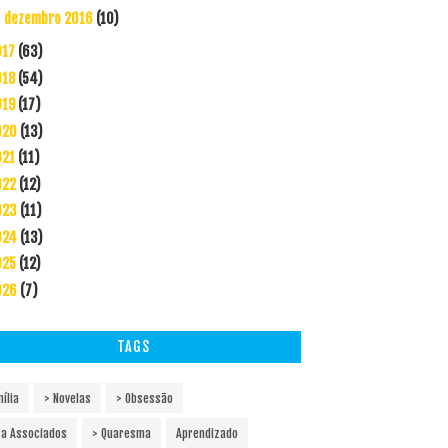
dezembro 2016
(10)
►
017
(63)
018
(54)
019
(17)
020
(13)
021
(11)
022
(12)
023
(11)
024
(13)
025
(12)
026
(7)
TAGS
ília
> Novelas
> Obsessão
ra Associados
> Quaresma
Aprendizado