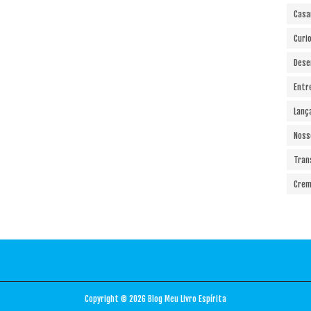
Cas
Curi
Dese
Entr
Lanç
Noss
Tran
Crem
Copyright ©
2026
Blog Meu Livro Espírita