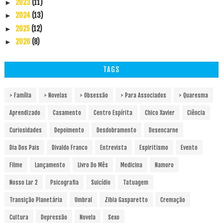
2023
(11)
►
2024
(13)
►
2025
(12)
►
2026
(8)
►
TAGS
> Família
> Novelas
> Obsessão
> Para Associados
> Quaresma
Aprendizado
Casamento
Centro Espírita
Chico Xavier
Ciência
Curiosidades
Depoimento
Desdobramento
Desencarne
Dia Dos Pais
Divaldo Franco
Entrevista
Espiritismo
Evento
Filme
Lançamento
Livro Do Mês
Medicina
Namoro
Nosso Lar 2
Psicografia
Suicídio
Tatuagem
Transição Planetária
Umbral
Zibia Gasparetto
Cremação
Cultura
Depressão
Novela
Sexo