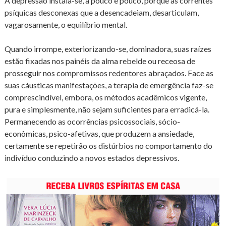
A depressão instala-se, a pouco e pouco, porque as correntes
psíquicas desconexas que a desencadeiam, desarticulam,
vagarosamente, o equilíbrio mental.
Quando irrompe, exteriorizando-se, dominadora, suas raízes
estão fixadas nos painéis da alma rebelde ou receosa de
prosseguir nos compromissos redentores abraçados. Face as
suas cáusticas manifestações, a terapia de emergência faz-se
comprescindível, embora, os métodos acadêmicos vigente,
pura e simplesmente, não sejam suficientes para erradicá-la.
Permanecendo as ocorrências psicossociais, sócio-
econômicas, psico-afetivas, que produzem a ansiedade,
certamente se repetirão os distúrbios no comportamento do
indivíduo conduzindo a novos estados depressivos.