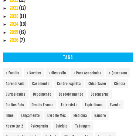
2021
(11)
►
2022
(12)
►
2023
(11)
►
2024
(13)
►
2025
(12)
►
2026
(7)
►
TAGS
> Família
> Novelas
> Obsessão
> Para Associados
> Quaresma
Aprendizado
Casamento
Centro Espírita
Chico Xavier
Ciência
Curiosidades
Depoimento
Desdobramento
Desencarne
Dia Dos Pais
Divaldo Franco
Entrevista
Espiritismo
Evento
Filme
Lançamento
Livro Do Mês
Medicina
Namoro
Nosso Lar 2
Psicografia
Suicídio
Tatuagem