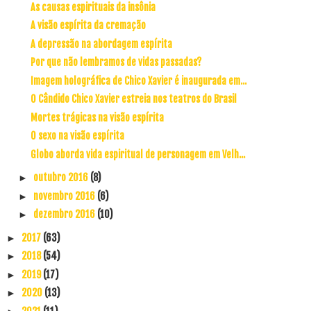
As causas espirituais da insônia
A visão espírita da cremação
A depressão na abordagem espírita
Por que não lembramos de vidas passadas?
Imagem holográfica de Chico Xavier é inaugurada em...
O Cândido Chico Xavier estreia nos teatros do Brasil
Mortes trágicas na visão espírita
O sexo na visão espírita
Globo aborda vida espiritual de personagem em Velh...
outubro 2016
(8)
►
novembro 2016
(6)
►
dezembro 2016
(10)
►
2017
(63)
►
2018
(54)
►
2019
(17)
►
2020
(13)
►